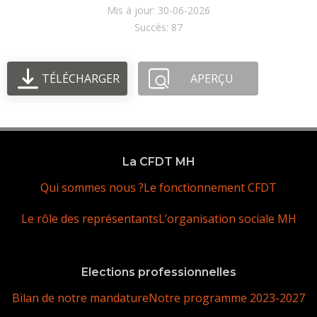
Mis à jour: 30-06-2026
Succès: 87
TÉLÉCHARGER
APERÇU
La CFDT MH
Qui sommes nous ?
Le fonctionnement CFDT
Le rôle des représentants
L’organisation sociale MH
Elections professionnelles
Bilan de notre mandature
Notre programme 2023-2027