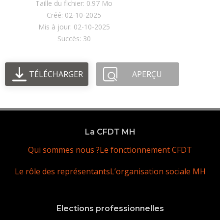
Taille du fichier: 0.97 Mo
Créé: 02-10-2025
Mis à jour: 02-10-2025
Succès: 30
TÉLÉCHARGER
APERÇU
La CFDT MH
Qui sommes nous ?
Le fonctionnement CFDT
Le rôle des représentants
L’organisation sociale MH
Elections professionnelles