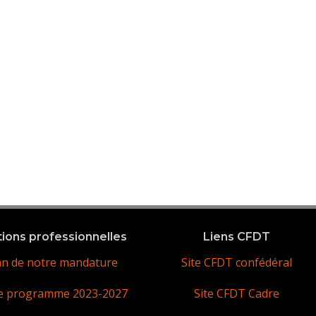
tions professionnelles
Liens CFDT
an de notre mandature
Site CFDT confédéral
e programme 2023-2027
Site CFDT Cadre