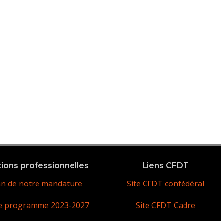
tions professionnelles
Liens CFDT
an de notre mandature
Site CFDT confédéral
e programme 2023-2027
Site CFDT Cadre