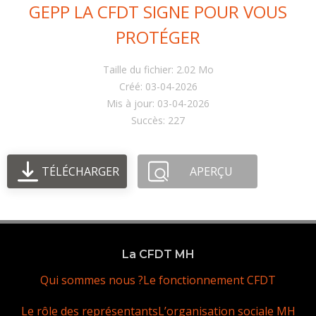
GEPP LA CFDT SIGNE POUR VOUS
PROTÉGER
Taille du fichier: 2.02 Mo
Créé: 03-04-2026
Mis à jour: 03-04-2026
Succès: 227
TÉLÉCHARGER
APERÇU
La CFDT MH
Qui sommes nous ?
Le fonctionnement CFDT
Le rôle des représentants
L’organisation sociale MH