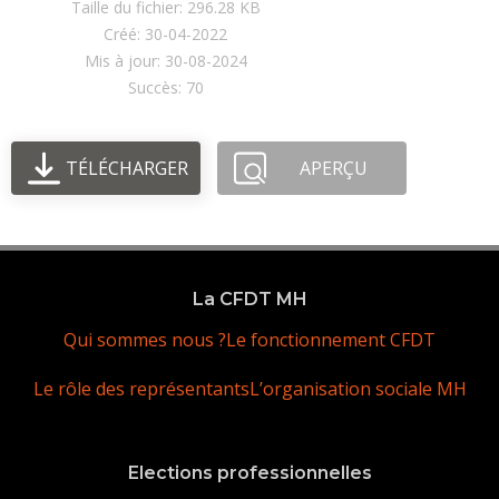
Taille du fichier: 296.28 KB
Créé: 30-04-2022
Mis à jour: 30-08-2024
Succès: 70
TÉLÉCHARGER
APERÇU
La CFDT MH
Qui sommes nous ?
Le fonctionnement CFDT
Le rôle des représentants
L’organisation sociale MH
Elections professionnelles