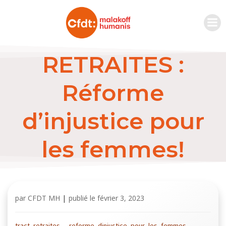
RETRAITES :
Réforme
d’injustice pour
les femmes!
par
CFDT MH
|
publié le
février 3, 2023
tract_retraites_-_reforme_dinjustice_pour_les_femmes_