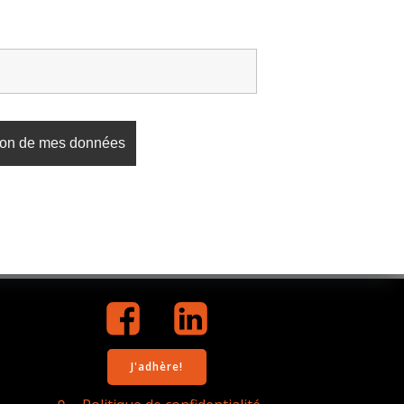
J'adhère!