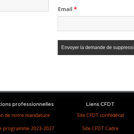
Email
*
tions professionnelles
Liens CFDT
an de notre mandature
Site CFDT confédéral
e programme 2023-2027
Site CFDT Cadre