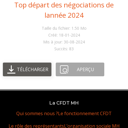
Top départ des négociations de
lannée 2024
Taille du fichier: 1.50 Mo
Créé: 18-01-2024
Mis à jour: 30-08-2024
Succès: 83
TÉLÉCHARGER
APERÇU
La CFDT MH
Qui sommes nous ?
Le fonctionnement CFDT
Le rôle des représentants
L’organisation sociale MH