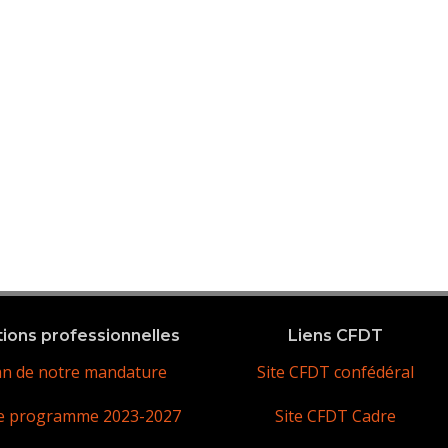
tions professionnelles
Liens CFDT
an de notre mandature
Site CFDT confédéral
e programme 2023-2027
Site CFDT Cadre