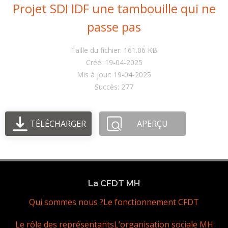
Projet SDI IDF une tambouille qui ne
passe pas
Taille du fichier: 161.06 KB
Créé: 19-04-2025
Mis à jour: 19-04-2025
Succès: 277
TÉLÉCHARGER
APERÇU
La CFDT MH
Qui sommes nous ?
Le fonctionnement CFDT
Le rôle des représentants
L’organisation sociale MH