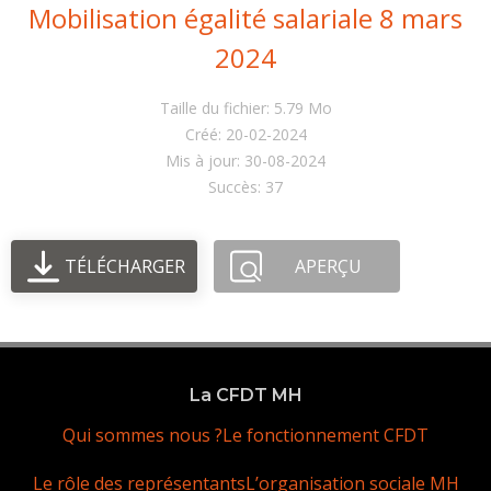
Mobilisation égalité salariale 8 mars
2024
Taille du fichier: 5.79 Mo
Créé: 20-02-2024
Mis à jour: 30-08-2024
Succès: 37
TÉLÉCHARGER
APERÇU
La CFDT MH
Qui sommes nous ?
Le fonctionnement CFDT
Le rôle des représentants
L’organisation sociale MH