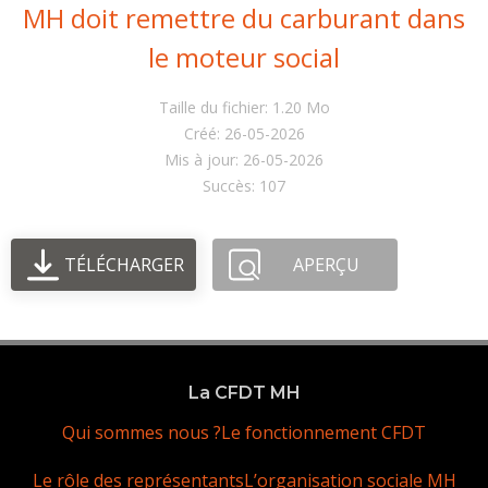
MH doit remettre du carburant dans
le moteur social
Taille du fichier: 1.20 Mo
Créé: 26-05-2026
Mis à jour: 26-05-2026
Succès: 107
TÉLÉCHARGER
APERÇU
La CFDT MH
Qui sommes nous ?
Le fonctionnement CFDT
Le rôle des représentants
L’organisation sociale MH