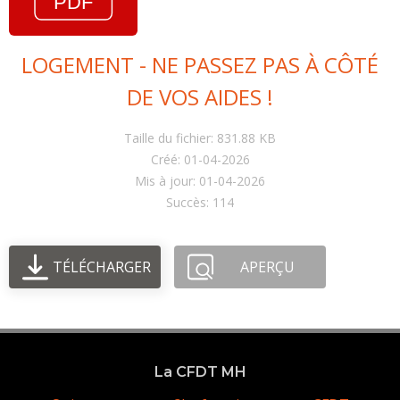
LOGEMENT - NE PASSEZ PAS À CÔTÉ
DE VOS AIDES !
Taille du fichier: 831.88 KB
Créé: 01-04-2026
Mis à jour: 01-04-2026
Succès: 114
TÉLÉCHARGER
APERÇU
La CFDT MH