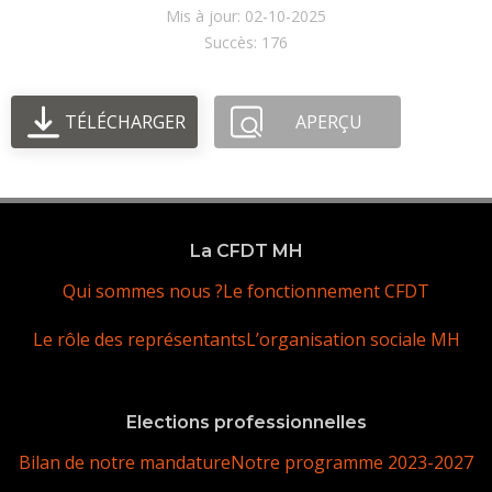
Mis à jour: 02-10-2025
Succès: 176
TÉLÉCHARGER
APERÇU
La CFDT MH
Qui sommes nous ?
Le fonctionnement CFDT
Le rôle des représentants
L’organisation sociale MH
Elections professionnelles
Bilan de notre mandature
Notre programme 2023-2027