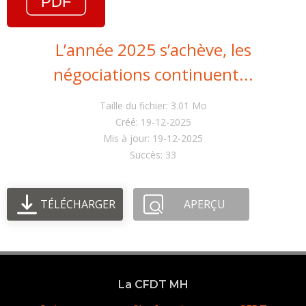
L’année 2025 s’achève, les
négociations continuent...
Taille du fichier: 3.01 Mo
Créé: 19-12-2025
Mis à jour: 19-12-2025
Succès: 33
TÉLÉCHARGER
APERÇU
La CFDT MH