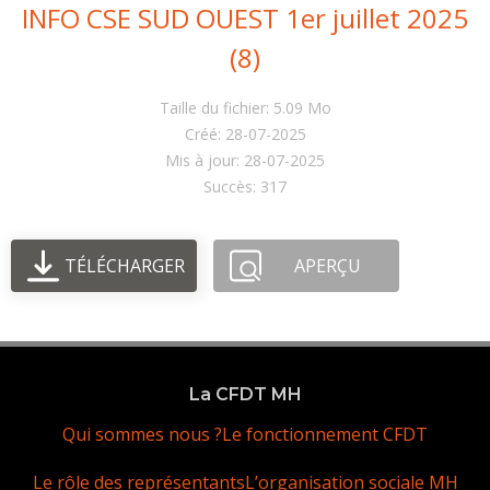
INFO CSE SUD OUEST 1er juillet 2025
(8)
Taille du fichier: 5.09 Mo
Créé: 28-07-2025
Mis à jour: 28-07-2025
Succès: 317
TÉLÉCHARGER
APERÇU
La CFDT MH
Qui sommes nous ?
Le fonctionnement CFDT
Le rôle des représentants
L’organisation sociale MH