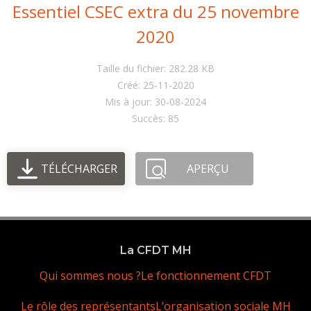
Essentiel CSEC extra du 25 novembre
2020
Taille du fichier: 282.28 KB
Créé: 25-11-2020
Mis à jour: 30-08-2024
Succès: 85
TÉLÉCHARGER
APERÇU
La CFDT MH
Qui sommes nous ?
Le fonctionnement CFDT
Le rôle des représentants
L’organisation sociale MH