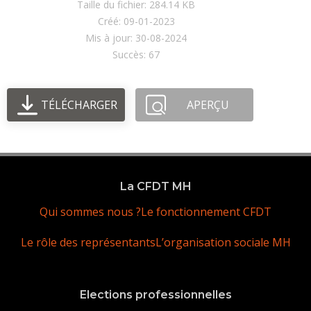
Taille du fichier: 284.14 KB
Créé: 09-01-2023
Mis à jour: 30-08-2024
Succès: 67
TÉLÉCHARGER
APERÇU
La CFDT MH
Qui sommes nous ?
Le fonctionnement CFDT
Le rôle des représentants
L’organisation sociale MH
Elections professionnelles