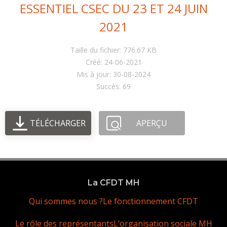
ESSENTIEL CSEC DU 23 ET 24 JUIN
2021
Taille du fichier: 776.67 KB
Créé: 24-06-2021
Mis à jour: 30-08-2024
Succès: 69
TÉLÉCHARGER
APERÇU
La CFDT MH
Qui sommes nous ?
Le fonctionnement CFDT
Le rôle des représentants
L’organisation sociale MH