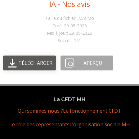
IA - Nos avis
Taille du fichier: 7.58 Mo
Créé: 29-05-2026
Mis à jour: 29-05-2026
Succès: 161
TÉLÉCHARGER
APERÇU
La CFDT MH
Qui sommes nous ?
Le fonctionnement CFDT
Le rôle des représentants
L’organisation sociale MH