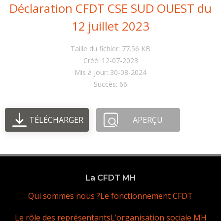
Déclaration CFDT CSE SUD OUEST du
12 juillet 2023
Taille du fichier: 77.56 KB
Créé: 12-07-2023
Mis à jour: 30-08-2024
Succès: 66
TÉLÉCHARGER
APERÇU
La CFDT MH
Qui sommes nous ?
Le fonctionnement CFDT
Le rôle des représentants
L’organisation sociale MH