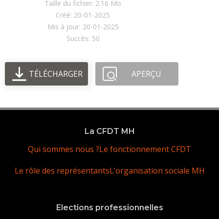
Taille du fichier: 2.16 Mo
Créé: 20-01-2025
Mis à jour: 20-01-2025
Succès: 50
TÉLÉCHARGER
APERÇU
La CFDT MH
Qui sommes nous ?
Le fonctionnement CFDT
Le rôle des représentants
L’organisation sociale MH
Elections professionnelles