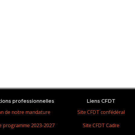
tions professionnelles
Liens CFDT
an de notre mandature
Site CFDT confédéral
e programme 2023-2027
Site CFDT Cadre