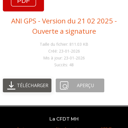
ANI GPS - Version du 21 02 2025 -
Ouverte a signature
Taille du fichier: 811.03 KB
Créé: 23-01-2026
Mis à jour: 23-01-2026
Succès: 48
TÉLÉCHARGER
APERÇU
La CFDT MH